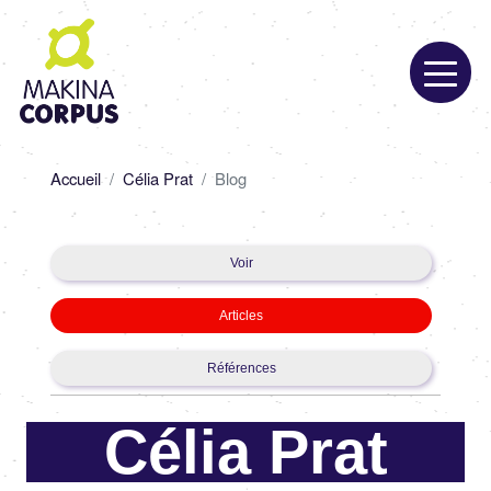
Aller
au
contenu
principal
Fil
Accueil
Célia Prat
Blog
d'Ariane
Primary
Voir
tabs
Articles
Références
Célia Prat