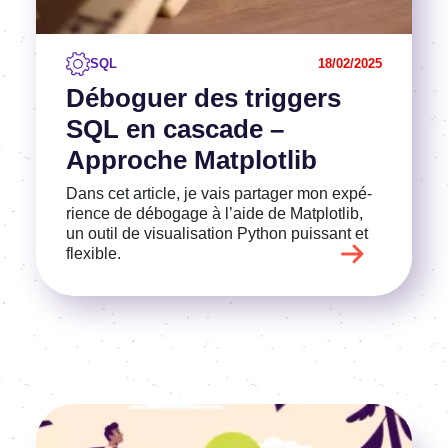
SQL
18/02/2025
Débo­guer des trig­gers
SQL en cascade –
Approche Matplot­lib
Dans cet article, je vais parta­ger mon expé­
rience de débo­gage à l’aide de Matplot­lib,
un outil de visua­li­sa­tion Python puis­sant et
flexible.
Image
Voir l'article