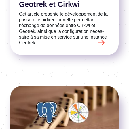
Geotrek et Cirkwi
Cet article présente le déve­lop­pe­ment de la
passe­relle bidi­rec­tion­nelle permet­tant
l’échange de données entre Cirkwi et
Geotrek, ainsi que la confi­gu­ra­tion néces­
saire à sa mise en service sur une instance
Geotrek.
Image
Voir l'article