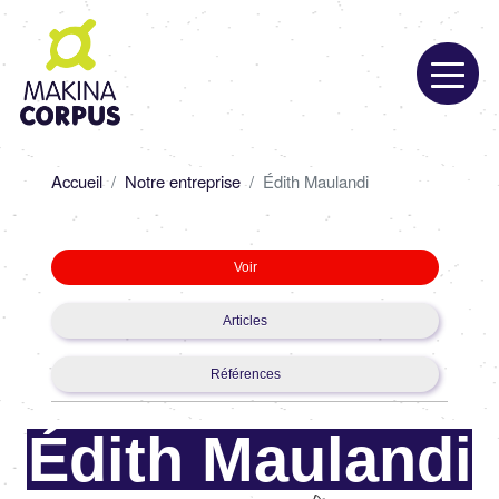
Aller
au
contenu
principal
Fil
Accueil
Notre entreprise
Édith Maulandi
d'Ariane
Primary
Voir
tabs
Articles
Références
Édith Maulandi