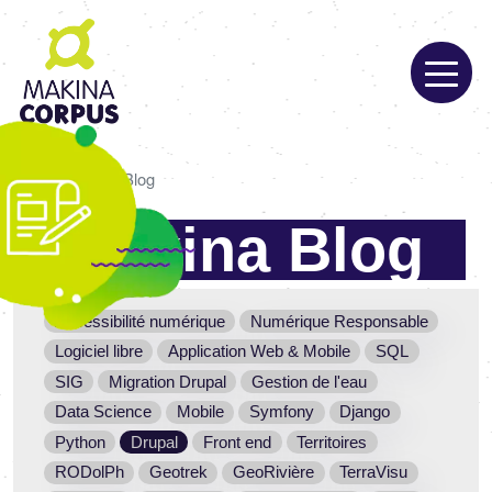
Aller
au
contenu
principal
Fil
Accueil
Blog
d'Ariane
Makina Blog
Choisissez
Accessibilité numérique
Numérique Responsable
les
Logiciel libre
Application Web & Mobile
SQL
SIG
Migration Drupal
Gestion de l'eau
thèmes
Data Science
Mobile
Symfony
Django
qui
Python
Drupal
Front end
Territoires
vous
RODolPh
Geotrek
GeoRivière
TerraVisu
intéressent.