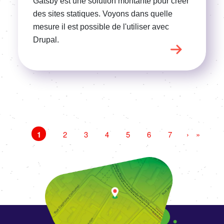
Gatsby est une solution montante pour créer
des sites statiques. Voyons dans quelle
mesure il est possible de l'utiliser avec
Drupal.
Pagination
Page
1
Page
2
Page
3
Page
4
Page
5
Page
6
Page
7
Page
›
Dernièr
»
suivante
page