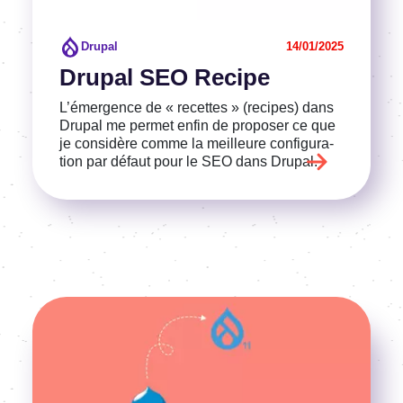
Drupal
14/01/2025
Drupal SEO Recipe
L’émer­gence de « recettes » (recipes) dans
Drupal me permet enfin de propo­ser ce que
je consi­dère comme la meilleure confi­gu­ra­
tion par défaut pour le SEO dans Drupal.
Image
Voir l'article