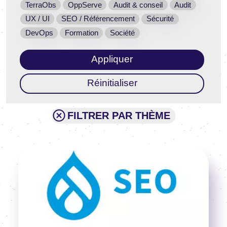
TerraObs
OppServe
Audit & conseil
Audit
UX / UI
SEO / Référencement
Sécurité
DevOps
Formation
Société
FILTRER PAR THÈME
Image
Voir l'article