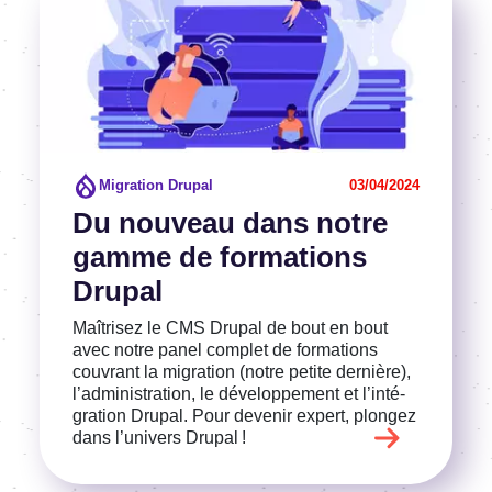
Migration Drupal
03/04/2024
Du nouveau dans notre
gamme de forma­tions
Drupal
Maîtri­sez le CMS Drupal de bout en bout
avec notre panel complet de forma­tions
couvrant la migra­tion (notre petite dernière),
l’ad­mi­nis­tra­tion, le déve­lop­pe­ment et l’in­té­
gra­tion Drupal. Pour deve­nir expert, plon­gez
dans l’uni­vers Drupal !