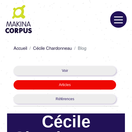
Aller
au
contenu
principal
Fil
Accueil
Cécile Chardonneau
Blog
d'Ariane
Primary
Voir
tabs
Articles
Références
Cécile