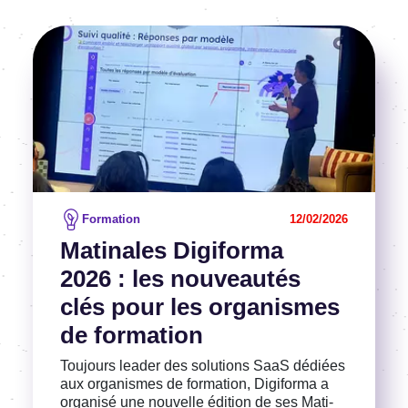
Image
Voir l'article
Formation
12/02/2026
Mati­nales Digi­forma
2026 : les nouveau­tés
clés pour les orga­nismes
de forma­tion
Toujours leader des solu­tions SaaS dédiées
aux orga­nismes de forma­tion, Digi­forma a
orga­nisé une nouvelle édition de ses Mati­