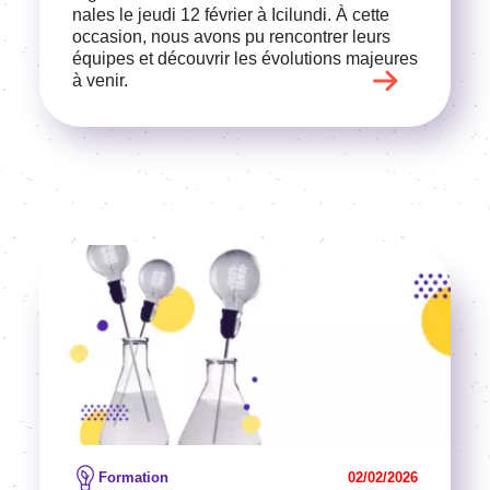
nales le jeudi 12 février à Icilundi. À cette
occa­sion, nous avons pu rencon­trer leurs
équipes et décou­vrir les évolu­tions majeures
à venir.
Image
Voir l'article
Formation
02/02/2026