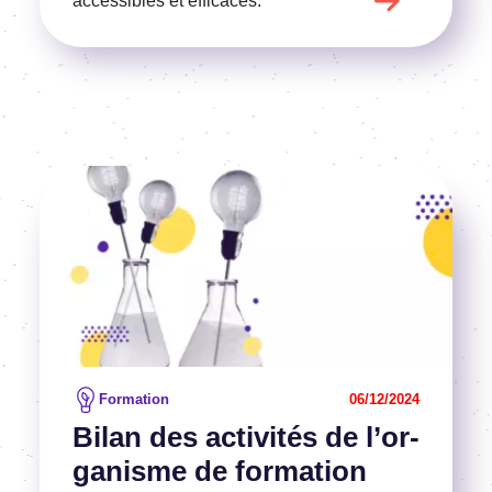
acces­sibles et effi­caces.
Image
Voir l'article
Formation
06/12/2024
Bilan des acti­vi­tés de l’or­
ga­nisme de forma­tion