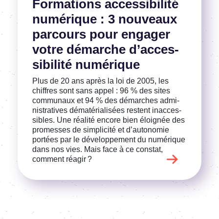
Forma­tions acces­si­bi­lité
numé­rique : 3 nouveaux
parcours pour enga­ger
votre démarche d’ac­ces­
si­bi­lité numé­rique
Plus de 20 ans après la loi de 2005, les
chiffres sont sans appel : 96 % des sites
commu­naux et 94 % des démarches admi­
nis­tra­tives déma­té­ria­li­sées restent inac­ces­
sibles. Une réalité encore bien éloi­gnée des
promesses de simpli­cité et d’au­to­no­mie
portées par le déve­lop­pe­ment du numé­rique
dans nos vies. Mais face à ce constat,
comment réagir ?