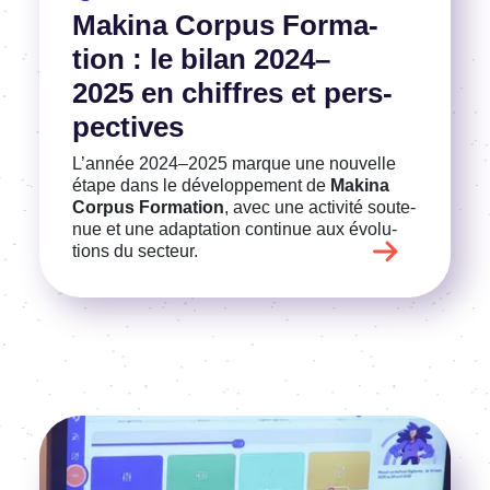
Makina Corpus Forma­
tion : le bilan 2024–
2025 en chiffres et pers­
pec­tives
L’an­née 2024–2025 marque une nouvelle
étape dans le déve­lop­pe­ment de
Makina
Corpus Forma­tion
, avec une acti­vité soute­
nue et une adap­ta­tion conti­nue aux évolu­
tions du secteur.
Image
Voir l'article