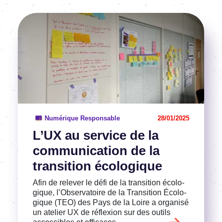
Image
Voir l'article
Numérique Responsable
28/01/2025
L’UX au service de la
commu­ni­ca­tion de la
tran­si­tion écolo­gique
Afin de rele­ver le défi de la tran­si­tion écolo­
gique, l’Ob­ser­va­toire de la Tran­si­tion Écolo­
gique (TEO) des Pays de la Loire a orga­nisé
un atelier UX de réflexion sur des outils